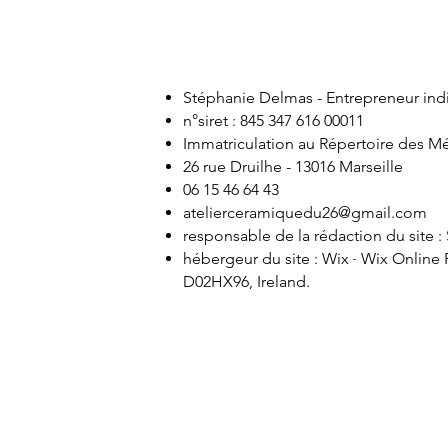
Stéphanie Delmas - Entrepreneur ind
n°siret :
845 347 616 00011
Immatriculation au Répertoire des Mé
26 rue Druilhe - 13016 Marseille
06 15 46 64 43
atelierceramiquedu26@gmail.com
responsable de la rédaction du site 
-
hébergeur du site : Wix
Wix Online 
D02HX96, Ireland.